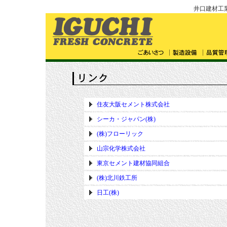
井口建材工
住友大阪セメント株式会社
シーカ・ジャパン(株)
(株)フローリック
山宗化学株式会社
東京セメント建材協同組合
(株)北川鉄工所
日工(株)