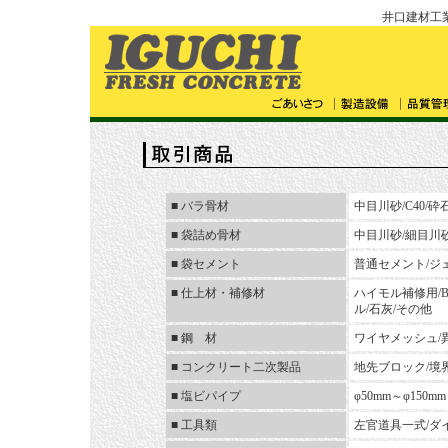
井口建材工
■
バラ骨材
中目川砂/C40/砕石
■
袋詰め骨材
中目川砂/細目川砂
■
袋セメント
普通セメント/ジ
■
仕上材・補修材
ハイモル補修用/B
ル/石灰/その他
■
鋼 材
ワイヤメッシュ/
■
コンクリート二次製品
地先ブロック/境
■
塩ビパイプ
φ50mm～φ150mm
■
工具類
左官道具一式/ダ