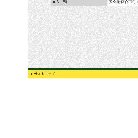
■
衣 類
安全靴/雨合羽/手