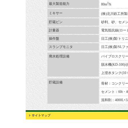
3
最大製造能力
80m
/h
ミキサー
(株)北川鉄工所製/
貯蔵ビン
砂利、砂、セメン
計量器
電気抵抗線(ロード
操作盤
日工(株)製/トリ
スランプモニタ
日工(株)製/SL
廃水処理設備
バイブロスクリー
脱水機(KD-100)
上澄水タンク(10
貯蔵設備
骨材：コンクリート
セメント：60t・4
混和剤：4000L×3